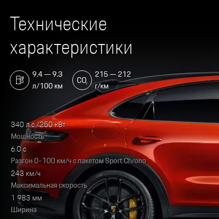
Технические
характеристики
9.4 — 9.3
215 — 212
л/100 км
г/км
340 л.с./250 кВт
Мощность
6.0 с
Разгон 0-100 км/ч с пакетом Sport Chrono
243 км/ч
Максимальная скорость
1 983 мм
Ширина