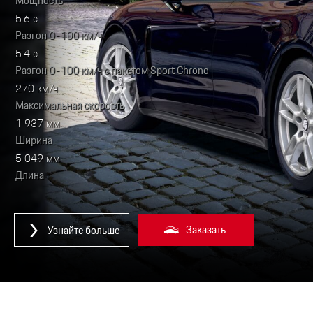
Мощность
5.6 с
Разгон 0-100 км/ч
5.4 с
Разгон 0-100 км/ч с пакетом Sport Chrono
270 км/ч
Максимальная скорость
1 937 мм
Ширина
5 049 мм
Длина
Заказать
Узнайте больше