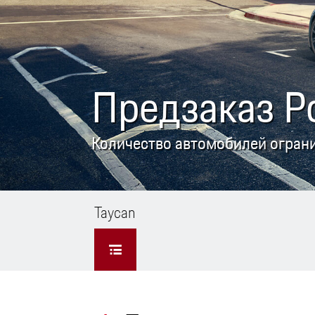
Предзаказ P
Количество автомобилей огран
Taycan