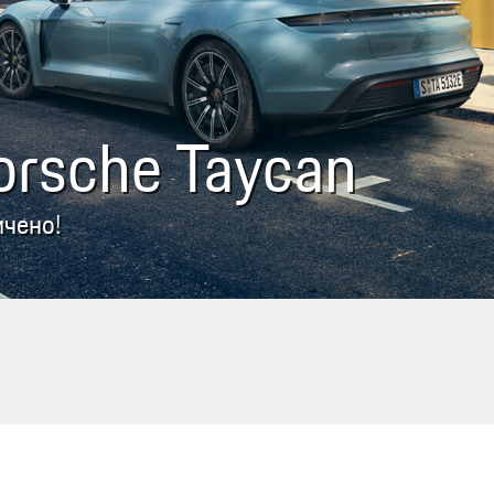
orsche Taycan
ичено!