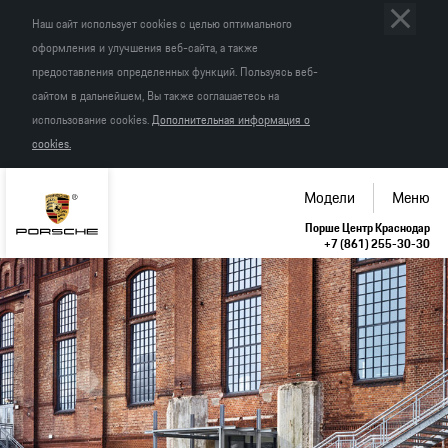
Наш сайт использует cookies с целью оптимального
оформления и улучшения веб-сайта, а также
предоставления определенных функций. Пользуясь веб-
сайтом в дальнейшем, Вы также соглашаетесь на
использование cookies.
Дополнительная информация о
cookies.
Модели
Меню
Порше Центр Краснодар
+7 (861) 255-30-30