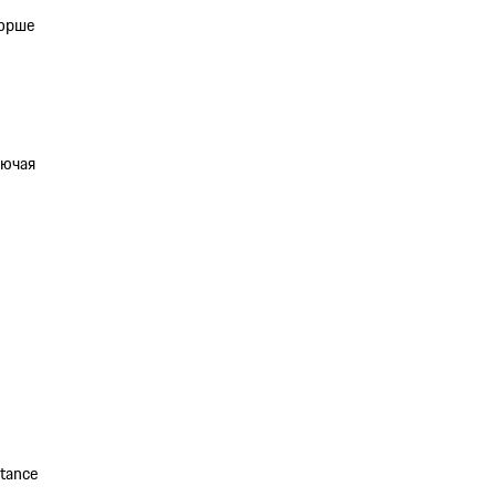
Порше
лючая
tance