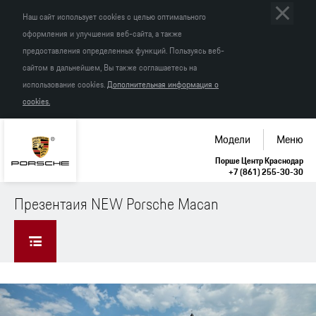
Наш сайт использует cookies с целью оптимального
оформления и улучшения веб-сайта, а также
предоставления определенных функций. Пользуясь веб-
сайтом в дальнейшем, Вы также соглашаетесь на
использование cookies.
Дополнительная информация о
cookies.
Модели
Меню
Порше Центр Краснодар
+7 (861) 255-30-30
Презентаия NEW Porsche Macan